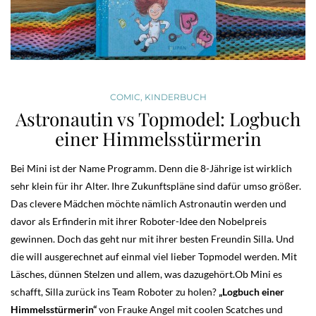
COMIC
,
KINDERBUCH
Astronautin vs Topmodel: Logbuch
einer Himmelsstürmerin
Bei Mini ist der Name Programm. Denn die 8-Jährige ist wirklich
sehr klein für ihr Alter. Ihre Zukunftspläne sind dafür umso größer.
Das clevere Mädchen möchte nämlich Astronautin werden und
davor als Erfinderin mit ihrer Roboter-Idee den Nobelpreis
gewinnen. Doch das geht nur mit ihrer besten Freundin Silla. Und
die will ausgerechnet auf einmal viel lieber Topmodel werden. Mit
Läsches, dünnen Stelzen und allem, was dazugehört.Ob Mini es
schafft, Silla zurück ins Team Roboter zu holen?
„Logbuch einer
Himmelsstürmerin“
von Frauke Angel mit coolen Scatches und