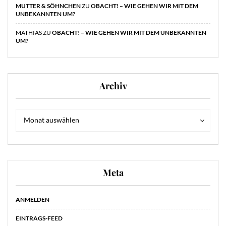
MUTTER & SÖHNCHEN
ZU
OBACHT! – WIE GEHEN WIR MIT DEM
UNBEKANNTEN UM?
MATHIAS
ZU
OBACHT! – WIE GEHEN WIR MIT DEM UNBEKANNTEN
UM?
Archiv
Archiv
Archiv
Monat auswählen
Meta
ANMELDEN
EINTRAGS-FEED