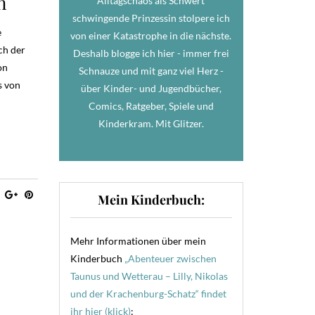
n
Alltagschaos als Schwert
schwingende Prinzessin stolpere ich
e
von einer Katastrophe in die nächste.
ch der
Deshalb blogge ich hier - immer frei
on
Schnauze und mit ganz viel Herz -
s von
über Kinder- und Jugendbücher,
Comics, Ratgeber, Spiele und
Kinderkram. Mit Glitzer.
Mein Kinderbuch:
Mehr Informationen über mein
Kinderbuch
„Abenteuer zwischen
Taunus und Wetterau – Lilly, Nikolas
und der Krachenburg-Schatz“ findet
ihr hier (klick)
: