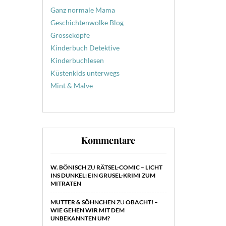
Ganz normale Mama
Geschichtenwolke Blog
Grosseköpfe
Kinderbuch Detektive
Kinderbuchlesen
Küstenkids unterwegs
Mint & Malve
Kommentare
W. BÖNISCH
ZU
RÄTSEL-COMIC – LICHT
INS DUNKEL: EIN GRUSEL-KRIMI ZUM
MITRATEN
MUTTER & SÖHNCHEN
ZU
OBACHT! –
WIE GEHEN WIR MIT DEM
UNBEKANNTEN UM?