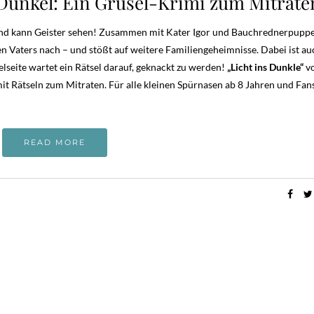
 Dunkel: Ein Grusel-Krimi zum Mitrate
 und kann Geister sehen! Zusammen mit Kater Igor und Bauchrednerpupp
 Vaters nach – und stößt auf weitere Familiengeheimnisse. Dabei ist au
lseite wartet ein Rätsel darauf, geknackt zu werden!
„Licht ins Dunkle“
v
it Rätseln zum Mitraten. Für alle kleinen Spürnasen ab 8 Jahren und Fan
READ MORE