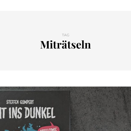
TAG
Miträtseln