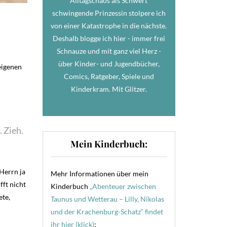
Alltagschaos als Schwert
schwingende Prinzessin stolpere ich
von einer Katastrophe in die nächste.
Deshalb blogge ich hier - immer frei
Schnauze und mit ganz viel Herz -
über Kinder- und Jugendbücher,
eigenen
Comics, Ratgeber, Spiele und
Kinderkram. Mit Glitzer.
 Zieh.
Mein Kinderbuch:
Herrn ja
Mehr Informationen über mein
fft nicht
Kinderbuch
„Abenteuer zwischen
ete,
Taunus und Wetterau – Lilly, Nikolas
und der Krachenburg-Schatz“ findet
ihr hier (klick)
: