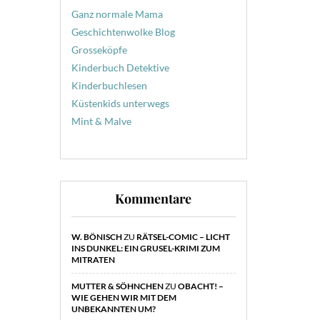
Ganz normale Mama
Geschichtenwolke Blog
Grosseköpfe
Kinderbuch Detektive
Kinderbuchlesen
Küstenkids unterwegs
Mint & Malve
Kommentare
W. BÖNISCH
ZU
RÄTSEL-COMIC – LICHT
INS DUNKEL: EIN GRUSEL-KRIMI ZUM
MITRATEN
MUTTER & SÖHNCHEN
ZU
OBACHT! –
WIE GEHEN WIR MIT DEM
UNBEKANNTEN UM?