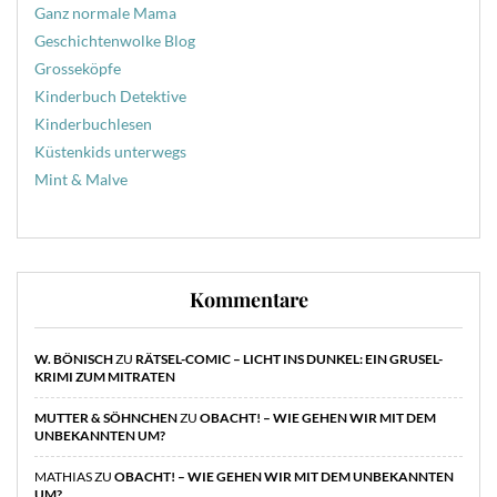
Ganz normale Mama
Geschichtenwolke Blog
Grosseköpfe
Kinderbuch Detektive
Kinderbuchlesen
Küstenkids unterwegs
Mint & Malve
Kommentare
W. BÖNISCH
ZU
RÄTSEL-COMIC – LICHT INS DUNKEL: EIN GRUSEL-
KRIMI ZUM MITRATEN
MUTTER & SÖHNCHEN
ZU
OBACHT! – WIE GEHEN WIR MIT DEM
UNBEKANNTEN UM?
MATHIAS
ZU
OBACHT! – WIE GEHEN WIR MIT DEM UNBEKANNTEN
UM?