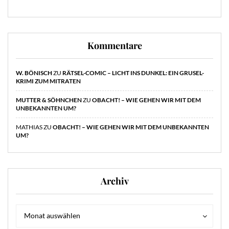
Kommentare
W. BÖNISCH
ZU
RÄTSEL-COMIC – LICHT INS DUNKEL: EIN GRUSEL-
KRIMI ZUM MITRATEN
MUTTER & SÖHNCHEN
ZU
OBACHT! – WIE GEHEN WIR MIT DEM
UNBEKANNTEN UM?
MATHIAS
ZU
OBACHT! – WIE GEHEN WIR MIT DEM UNBEKANNTEN
UM?
Archiv
Archiv
Archiv
Monat auswählen