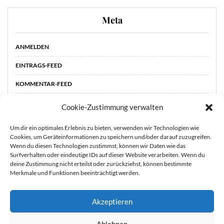
Meta
ANMELDEN
EINTRAGS-FEED
KOMMENTAR-FEED
WORDPRESS.ORG
Cookie-Zustimmung verwalten
Um dir ein optimales Erlebnis zu bieten, verwenden wir Technologien wie
Cookies, um Geräteinformationen zu speichern und/oder darauf zuzugreifen.
Wenn du diesen Technologien zustimmst, können wir Daten wie das
Surfverhalten oder eindeutige IDs auf dieser Website verarbeiten. Wenn du
deine Zustimmung nicht erteilst oder zurückziehst, können bestimmte
Merkmale und Funktionen beeinträchtigt werden.
Akzeptieren
STARTSEITE
ÜBER
Sie können die Erfassung Ihrer Daten durch Google Analytics
Ablehnen