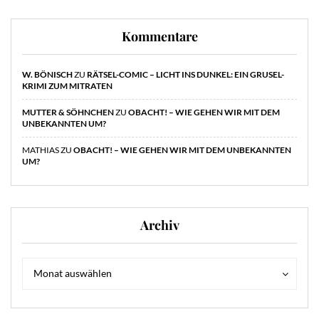
Kommentare
W. BÖNISCH
ZU
RÄTSEL-COMIC – LICHT INS DUNKEL: EIN GRUSEL-
KRIMI ZUM MITRATEN
MUTTER & SÖHNCHEN
ZU
OBACHT! – WIE GEHEN WIR MIT DEM
UNBEKANNTEN UM?
MATHIAS
ZU
OBACHT! – WIE GEHEN WIR MIT DEM UNBEKANNTEN
UM?
Archiv
Archiv
Archiv
Monat auswählen