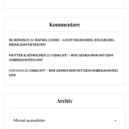
Kommentare
W. BÖNISCH
ZU
RÄTSEL-COMIC – LICHT INS DUNKEL: EIN GRUSEL-
KRIMI ZUM MITRATEN
MUTTER & SÖHNCHEN
ZU
OBACHT! – WIE GEHEN WIR MIT DEM
UNBEKANNTEN UM?
MATHIAS
ZU
OBACHT! – WIE GEHEN WIR MIT DEM UNBEKANNTEN
UM?
Archiv
Archiv
Archiv
Monat auswählen