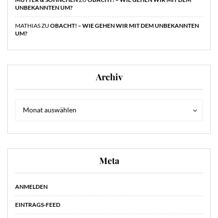
UNBEKANNTEN UM?
MATHIAS
ZU
OBACHT! – WIE GEHEN WIR MIT DEM UNBEKANNTEN
UM?
Archiv
Archiv
Archiv
Monat auswählen
Meta
ANMELDEN
EINTRAGS-FEED