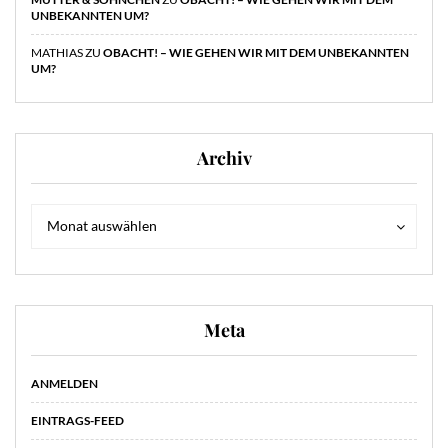
UNBEKANNTEN UM?
MATHIAS
ZU
OBACHT! – WIE GEHEN WIR MIT DEM UNBEKANNTEN
UM?
Archiv
Archiv
Archiv
Monat auswählen
Meta
ANMELDEN
EINTRAGS-FEED