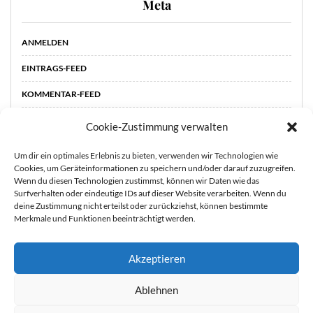
Meta
ANMELDEN
EINTRAGS-FEED
KOMMENTAR-FEED
WORDPRESS.ORG
Cookie-Zustimmung verwalten
Um dir ein optimales Erlebnis zu bieten, verwenden wir Technologien wie
Cookies, um Geräteinformationen zu speichern und/oder darauf zuzugreifen.
Wenn du diesen Technologien zustimmst, können wir Daten wie das
Surfverhalten oder eindeutige IDs auf dieser Website verarbeiten. Wenn du
deine Zustimmung nicht erteilst oder zurückziehst, können bestimmte
Merkmale und Funktionen beeinträchtigt werden.
Akzeptieren
STARTSEITE
ÜBER
Sie können die Erfassung Ihrer Daten durch Google Analytics
Ablehnen
MICH
KOOPERATIONEN
IMPRESSUM &
verhindern, indem Sie auf folgenden Link klicken. Es wird ein
DATENSCHUTZ