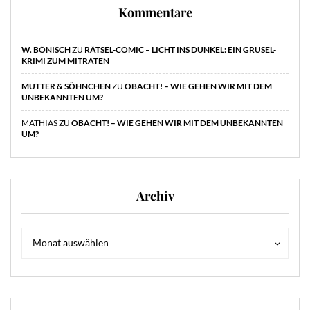
Kommentare
W. BÖNISCH
ZU
RÄTSEL-COMIC – LICHT INS DUNKEL: EIN GRUSEL-
KRIMI ZUM MITRATEN
MUTTER & SÖHNCHEN
ZU
OBACHT! – WIE GEHEN WIR MIT DEM
UNBEKANNTEN UM?
MATHIAS
ZU
OBACHT! – WIE GEHEN WIR MIT DEM UNBEKANNTEN
UM?
Archiv
Archiv
Archiv
Monat auswählen