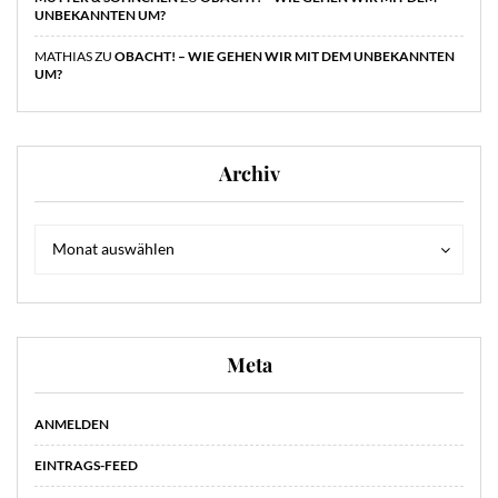
UNBEKANNTEN UM?
MATHIAS
ZU
OBACHT! – WIE GEHEN WIR MIT DEM UNBEKANNTEN
UM?
Archiv
Archiv
Archiv
Monat auswählen
Meta
ANMELDEN
EINTRAGS-FEED