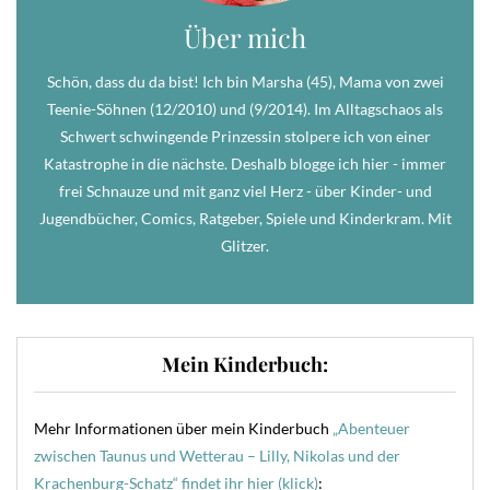
Über mich
Schön, dass du da bist! Ich bin Marsha (45), Mama von zwei
Teenie-Söhnen (12/2010) und (9/2014). Im Alltagschaos als
Schwert schwingende Prinzessin stolpere ich von einer
Katastrophe in die nächste. Deshalb blogge ich hier - immer
frei Schnauze und mit ganz viel Herz - über Kinder- und
Jugendbücher, Comics, Ratgeber, Spiele und Kinderkram. Mit
Glitzer.
Mein Kinderbuch:
Mehr Informationen über mein Kinderbuch
„Abenteuer
zwischen Taunus und Wetterau – Lilly, Nikolas und der
Krachenburg-Schatz“ findet ihr hier (klick)
: