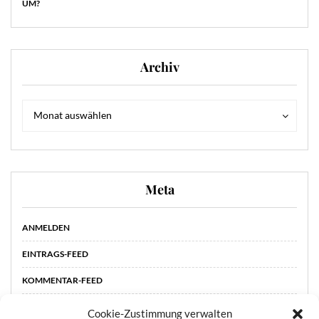
UM?
Archiv
Archiv
Archiv
Monat auswählen
Meta
ANMELDEN
EINTRAGS-FEED
KOMMENTAR-FEED
WORDPRESS.ORG
Cookie-Zustimmung verwalten