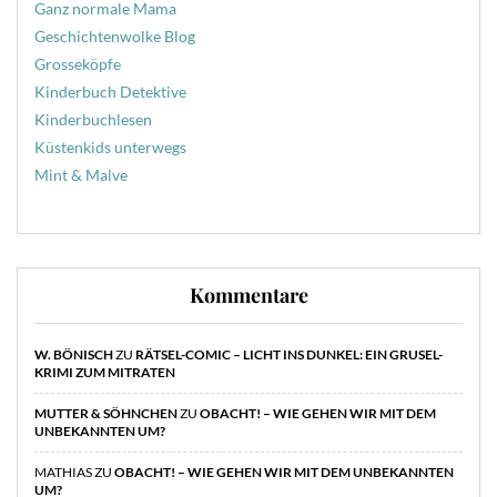
Ganz normale Mama
Geschichtenwolke Blog
Grosseköpfe
Kinderbuch Detektive
Kinderbuchlesen
Küstenkids unterwegs
Mint & Malve
Kommentare
W. BÖNISCH
ZU
RÄTSEL-COMIC – LICHT INS DUNKEL: EIN GRUSEL-
KRIMI ZUM MITRATEN
MUTTER & SÖHNCHEN
ZU
OBACHT! – WIE GEHEN WIR MIT DEM
UNBEKANNTEN UM?
MATHIAS
ZU
OBACHT! – WIE GEHEN WIR MIT DEM UNBEKANNTEN
UM?