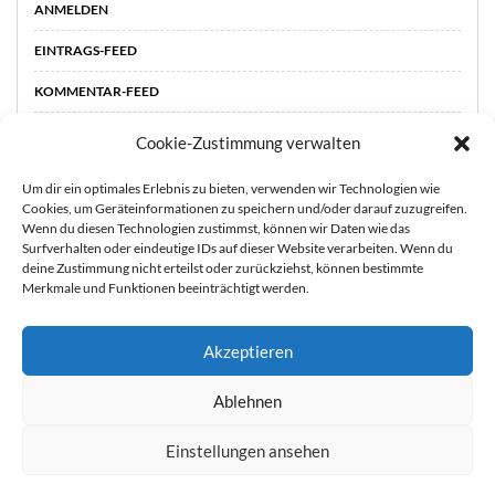
ANMELDEN
EINTRAGS-FEED
KOMMENTAR-FEED
WORDPRESS.ORG
Cookie-Zustimmung verwalten
Um dir ein optimales Erlebnis zu bieten, verwenden wir Technologien wie
Cookies, um Geräteinformationen zu speichern und/oder darauf zuzugreifen.
Wenn du diesen Technologien zustimmst, können wir Daten wie das
Surfverhalten oder eindeutige IDs auf dieser Website verarbeiten. Wenn du
deine Zustimmung nicht erteilst oder zurückziehst, können bestimmte
Merkmale und Funktionen beeinträchtigt werden.
Akzeptieren
STARTSEITE
ÜBER
Sie können die Erfassung Ihrer Daten durch Google Analytics
Ablehnen
MICH
KOOPERATIONEN
IMPRESSUM &
verhindern, indem Sie auf folgenden Link klicken. Es wird ein
DATENSCHUTZ
Opt-Out-Cookie gesetzt, der die Erfassung Ihrer Daten bei
Einstellungen ansehen
zukünftigen Besuchen dieser Website verhindert. Jetzt Google
Copyright 2021 durch Mutter & Söhnchen