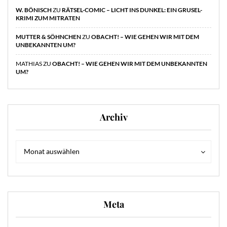
W. BÖNISCH
ZU
RÄTSEL-COMIC – LICHT INS DUNKEL: EIN GRUSEL-
KRIMI ZUM MITRATEN
MUTTER & SÖHNCHEN
ZU
OBACHT! – WIE GEHEN WIR MIT DEM
UNBEKANNTEN UM?
MATHIAS
ZU
OBACHT! – WIE GEHEN WIR MIT DEM UNBEKANNTEN
UM?
Archiv
Archiv
Archiv
Monat auswählen
Meta