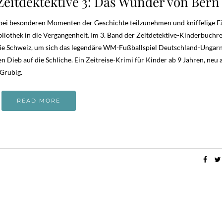
e Zeitdektektive 3: Das Wunder von Bern
m bei besonderen Momenten der Geschichte teilzunehmen und kniffelige Fä
Bibliothek in die Vergangenheit. Im 3. Band der Zeitdetektive-Kinderbuchr
die Schweiz, um sich das legendäre WM-Fußballspiel Deutschland-Ungar
Dieb auf die Schliche. Ein Zeitreise-Krimi für Kinder ab 9 Jahren, neu 
Grubig.
READ MORE