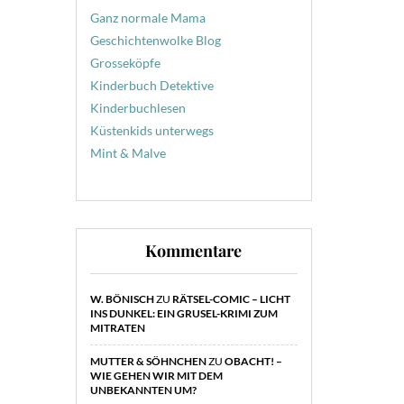
Ganz normale Mama
Geschichtenwolke Blog
Grosseköpfe
Kinderbuch Detektive
Kinderbuchlesen
Küstenkids unterwegs
Mint & Malve
Kommentare
W. BÖNISCH
ZU
RÄTSEL-COMIC – LICHT
INS DUNKEL: EIN GRUSEL-KRIMI ZUM
MITRATEN
MUTTER & SÖHNCHEN
ZU
OBACHT! –
WIE GEHEN WIR MIT DEM
UNBEKANNTEN UM?