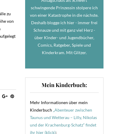
Alltagschaos als Schwert
schwingende Prinzessin stolpere ich
lle zu
von einer Katastrophe in die nächste.
eihe von
Deshalb blogge ich hier - immer frei
n
Schnauze und mit ganz viel Herz -
aufgelegt
über Kinder- und Jugendbücher,
Comics, Ratgeber, Spiele und
Kinderkram. Mit Glitzer.
Mein Kinderbuch:
Mehr Informationen über mein
Kinderbuch
„Abenteuer zwischen
Taunus und Wetterau – Lilly, Nikolas
und der Krachenburg-Schatz“ findet
ihr hier (klick)
: