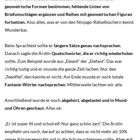
geometrische Formen bestimmen, fehlende Linien von
Briefumschlägen ergänzen und Reihen mit geometrischen Figuren
fortsetzen.
Also alles, was er von den Ninjago-Rätselbüchern kennt.
Wunderbar.
Beim Sprachtest sollte er
längere Sätze genau nachsprechen
.
Danach sagte die Ärztin
Quatschwörter, die er richtig wiederholen
sollte. Zum Beispiel wurde aus „Eleant“ der „Elefant“. Das war
richtig lustig und er musste die ganze Zeit lachen. Nur den
„Teeöffel“, den kannte er nicht. Am Ende musste er noch totale
Fantasie-Wörter nachsprechen
. Mittlerweile lachten wir alle.
Anschließend wurde er noch
abgehört, abgetastet und in Mund-
und Ohren geschaut
. Alles ok.
„Er ist super fit und schulreif. Nur ganz schön zart.“ Die Ärztin
empfiehl uns noch, darauf zu achten, dass er nicht mehr als 10%
seines Körpergewichts mit in die Schule schleppen sollte. Aber gut,