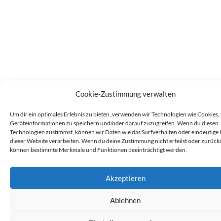
Cookie-Zustimmung verwalten
Um dir ein optimales Erlebnis zu bieten, verwenden wir Technologien wie Cookies,
Geräteinformationen zu speichern und/oder darauf zuzugreifen. Wenn du diesen
Technologien zustimmst, können wir Daten wie das Surfverhalten oder eindeutige 
dieser Website verarbeiten. Wenn du deine Zustimmung nicht erteilst oder zurückz
können bestimmte Merkmale und Funktionen beeinträchtigt werden.
Akzeptieren
Sie können die Erfassung Ihrer Daten durch Google Analytics
Ablehnen
verhindern, indem Sie auf folgenden Link klicken. Es wird ein Opt-
Cookie gesetzt, der die Erfassung Ihrer Daten bei zukünftigen Bes