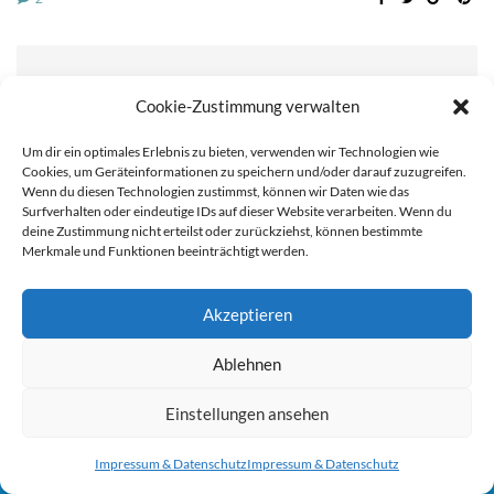
ZURÜCK
Cookie-Zustimmung verwalten
Um dir ein optimales Erlebnis zu bieten, verwenden wir Technologien wie
Cookies, um Geräteinformationen zu speichern und/oder darauf zuzugreifen.
Wenn du diesen Technologien zustimmst, können wir Daten wie das
Surfverhalten oder eindeutige IDs auf dieser Website verarbeiten. Wenn du
WEITER
deine Zustimmung nicht erteilst oder zurückziehst, können bestimmte
Merkmale und Funktionen beeinträchtigt werden.
Akzeptieren
Sie können die Erfassung Ihrer Daten durch Google Analytics
2 Kommentare
Ablehnen
verhindern, indem Sie auf folgenden Link klicken. Es wird ein
Opt-Out-Cookie gesetzt, der die Erfassung Ihrer Daten bei
Einstellungen ansehen
zukünftigen Besuchen dieser Website verhindert. Jetzt Google
Impressum & Datenschutz
Impressum & Datenschutz
Analytics deaktivieren:
Hier klicken um dich auszutragen.
UTA MAG
ANTWORTEN