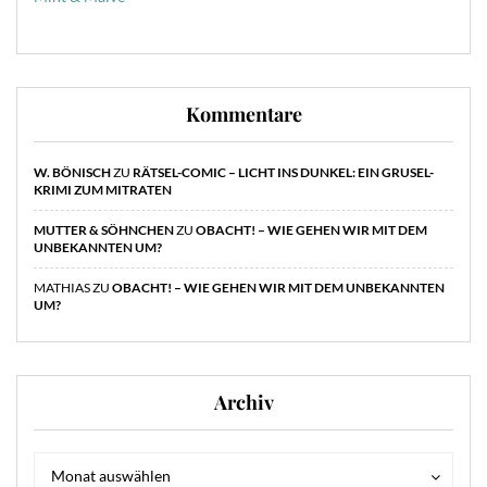
Kommentare
W. BÖNISCH
ZU
RÄTSEL-COMIC – LICHT INS DUNKEL: EIN GRUSEL-
KRIMI ZUM MITRATEN
MUTTER & SÖHNCHEN
ZU
OBACHT! – WIE GEHEN WIR MIT DEM
UNBEKANNTEN UM?
MATHIAS
ZU
OBACHT! – WIE GEHEN WIR MIT DEM UNBEKANNTEN
UM?
Archiv
Archiv
Archiv
Monat auswählen