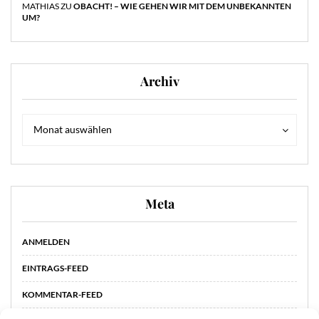
MATHIAS
ZU
OBACHT! – WIE GEHEN WIR MIT DEM UNBEKANNTEN
UM?
Archiv
Archiv
Archiv
Monat auswählen
Meta
ANMELDEN
EINTRAGS-FEED
KOMMENTAR-FEED