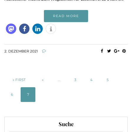
READ MORE
2. DEZEMBER 2021
« FIRST
«
...
3
4
5
6
7
Suche