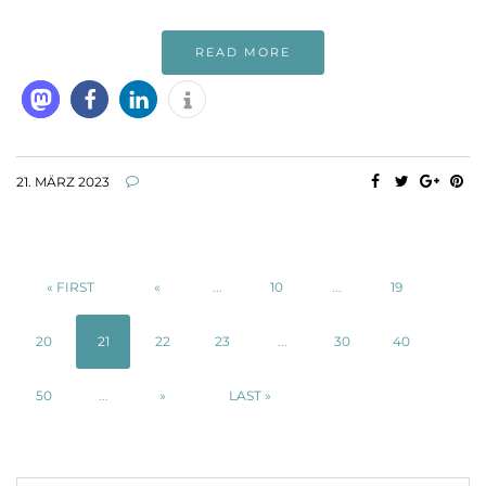
READ MORE
21. MÄRZ 2023
« FIRST
«
...
10
...
19
20
21
22
23
...
30
40
50
...
»
LAST »