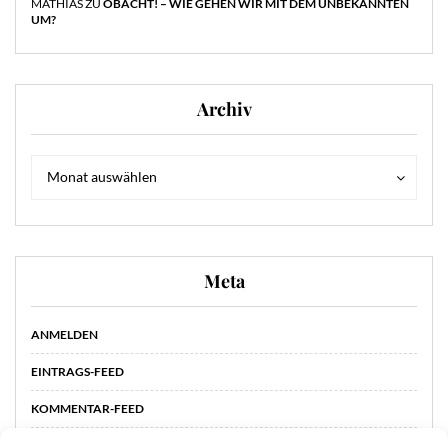
MATHIAS
ZU
OBACHT! – WIE GEHEN WIR MIT DEM UNBEKANNTEN
UM?
Archiv
Archiv
Archiv
Monat auswählen
Meta
ANMELDEN
EINTRAGS-FEED
KOMMENTAR-FEED
WORDPRESS.ORG