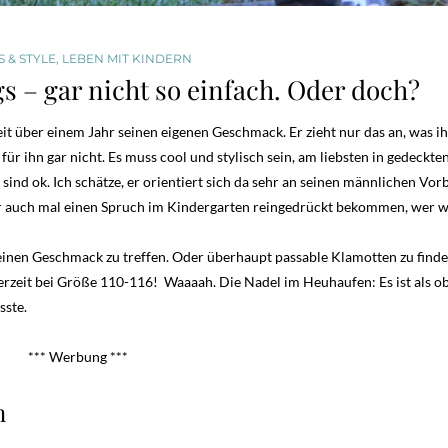
 & STYLE
,
LEBEN MIT KINDERN
s – gar nicht so einfach. Oder doch?
eit über einem Jahr seinen eigenen Geschmack. Er zieht nur das an, was i
r ihn gar nicht. Es muss cool und stylisch sein, am liebsten in gedeckte
ind ok. Ich schätze, er orientiert sich da sehr an seinen männlichen Vor
t er auch mal einen Spruch im Kindergarten reingedrückt bekommen, wer 
, seinen Geschmack zu treffen. Oder überhaupt passable Klamotten zu find
d derzeit bei Größe 110-116! Waaaah. Die Nadel im Heuhaufen: Es ist als 
sste.
*** Werbung ***
n