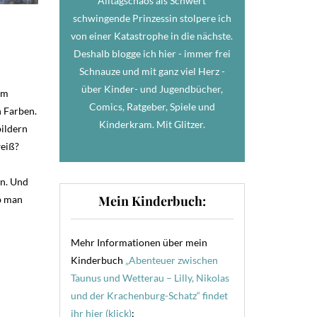
Alltagschaos als Schwert
schwingende Prinzessin stolpere ich
von einer Katastrophe in die nächste.
Deshalb blogge ich hier - immer frei
Schnauze und mit ganz viel Herz -
über Kinder- und Jugendbücher,
hm
Comics, Ratgeber, Spiele und
n Farben.
Kinderkram. Mit Glitzer.
bildern
weiß?
en. Und
Mein Kinderbuch:
ob man
Mehr Informationen über mein
Kinderbuch
„Abenteuer zwischen
Taunus und Wetterau – Lilly, Nikolas
und der Krachenburg-Schatz“ findet
ihr hier (klick)
: