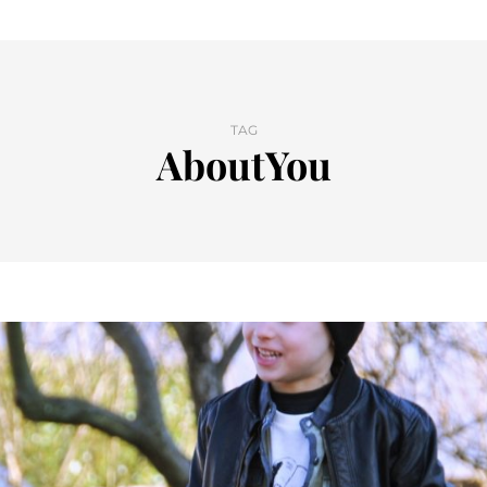
TAG
AboutYou