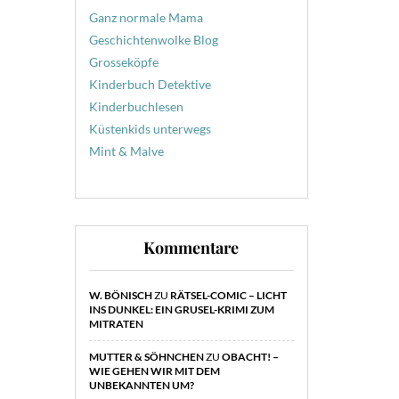
Ganz normale Mama
Geschichtenwolke Blog
Grosseköpfe
Kinderbuch Detektive
Kinderbuchlesen
Küstenkids unterwegs
Mint & Malve
Kommentare
W. BÖNISCH
ZU
RÄTSEL-COMIC – LICHT
INS DUNKEL: EIN GRUSEL-KRIMI ZUM
MITRATEN
MUTTER & SÖHNCHEN
ZU
OBACHT! –
WIE GEHEN WIR MIT DEM
UNBEKANNTEN UM?