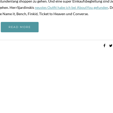
e, stundenlang shoppen zu gehen. Und eine super Einkaufsbegleitung sind z
 gehen. HerrSjardinskis
neustes Outfit habe ich bei AboutYou gefunden
. 
ie Name it, Bench, Finkid, Ticket to Heaven und Converse.
READ MORE