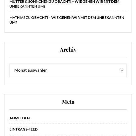
MUTTER & SÖHNCHEN
ZU
OBACHT! – WIE GEHEN WIR MIT DEM
UNBEKANNTEN UM?
MATHIAS
ZU
OBACHT! – WIE GEHEN WIR MIT DEM UNBEKANNTEN
UM?
Archiv
Archiv
Archiv
Monat auswählen
Meta
ANMELDEN
EINTRAGS-FEED