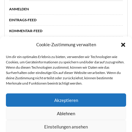
ANMELDEN
EINTRAGS-FEED
KOMMENTAR-FEED
WORDPRESS.ORG
Cookie-Zustimmung verwalten
Um dir ein optimales Erlebnis zu bieten, verwenden wir Technologien wie
Cookies, um Geräteinformationen zu speichern und/oder darauf zuzugreifen.
Wenn du diesen Technologien zustimmst, können wir Daten wie das
Surfverhalten oder eindeutige IDs auf dieser Website verarbeiten. Wenn du
deine Zustimmung nicht erteilst oder zurückziehst, können bestimmte
Merkmale und Funktionen beeinträchtigt werden.
Akzeptieren
Sie können die Erfassung Ihrer Daten durch Google Analytics
STARTSEITE
ÜBER
Ablehnen
MICH
KOOPERATIONEN
IMPRESSUM &
verhindern, indem Sie auf folgenden Link klicken. Es wird ein
DATENSCHUTZ
Opt-Out-Cookie gesetzt, der die Erfassung Ihrer Daten bei
Einstellungen ansehen