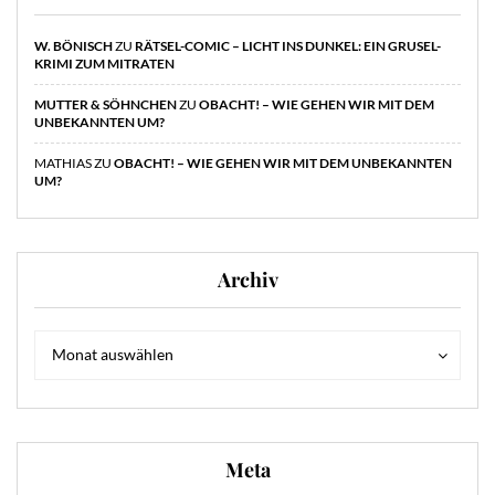
W. BÖNISCH
ZU
RÄTSEL-COMIC – LICHT INS DUNKEL: EIN GRUSEL-
KRIMI ZUM MITRATEN
MUTTER & SÖHNCHEN
ZU
OBACHT! – WIE GEHEN WIR MIT DEM
UNBEKANNTEN UM?
MATHIAS
ZU
OBACHT! – WIE GEHEN WIR MIT DEM UNBEKANNTEN
UM?
Archiv
Archiv
Archiv
Monat auswählen
Meta