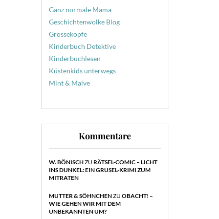
Ganz normale Mama
Geschichtenwolke Blog
Grosseköpfe
Kinderbuch Detektive
Kinderbuchlesen
Küstenkids unterwegs
Mint & Malve
Kommentare
W. BÖNISCH
ZU
RÄTSEL-COMIC – LICHT
INS DUNKEL: EIN GRUSEL-KRIMI ZUM
MITRATEN
MUTTER & SÖHNCHEN
ZU
OBACHT! –
WIE GEHEN WIR MIT DEM
UNBEKANNTEN UM?