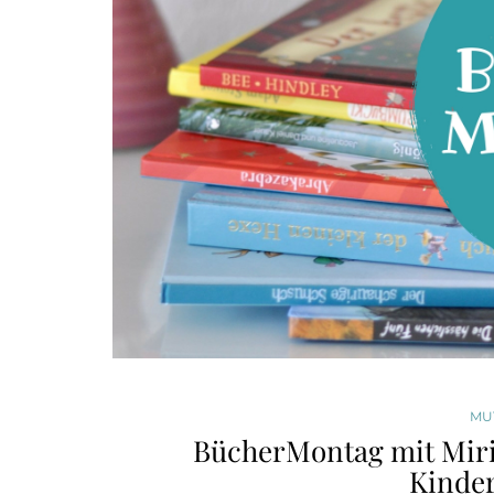
MU
BücherMontag mit Miri
Kinde