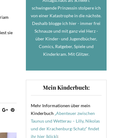
Alltagschaos als Schwert
schwingende Prinzessin stolpere ich
von einer Katastrophe in die nächste.
iriam
Deshalb blogge ich hier - immer frei
Schnauze und mit ganz viel Herz -
est sie
über Kinder- und Jugendbücher,
Comics, Ratgeber, Spiele und
Kinderkram. Mit Glitzer.
Mein Kinderbuch:
Mehr Informationen über mein
Kinderbuch
„Abenteuer zwischen
Taunus und Wetterau – Lilly, Nikolas
und der Krachenburg-Schatz“ findet
ihr hier (klick)
: