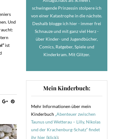
Alltagschaos als Schwert
schwingende Prinzessin stolpere ich
eniers
von einer Katastrophe in die nächste.
hen. Und
Deshalb blogge ich hier - immer frei
raucht:
Schnauze und mit ganz viel Herz -
stern
über Kinder- und Jugendbücher,
el“
ist
Comics, Ratgeber, Spiele und
d
Kinderkram. Mit Glitzer.
Mein Kinderbuch:
Mehr Informationen über mein
Kinderbuch
„Abenteuer zwischen
Taunus und Wetterau – Lilly, Nikolas
und der Krachenburg-Schatz“ findet
ihr hier (klick)
: