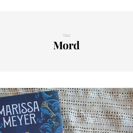
TAG
Mord