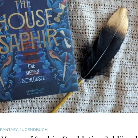
FANTASY
,
JUGENDBUCH