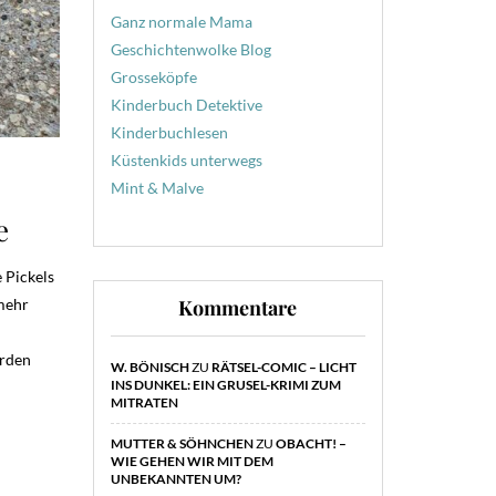
Ganz normale Mama
Geschichtenwolke Blog
Grosseköpfe
Kinderbuch Detektive
Kinderbuchlesen
Küstenkids unterwegs
Mint & Malve
e
 Pickels
Kommentare
 mehr
erden
W. BÖNISCH
ZU
RÄTSEL-COMIC – LICHT
INS DUNKEL: EIN GRUSEL-KRIMI ZUM
MITRATEN
MUTTER & SÖHNCHEN
ZU
OBACHT! –
WIE GEHEN WIR MIT DEM
UNBEKANNTEN UM?