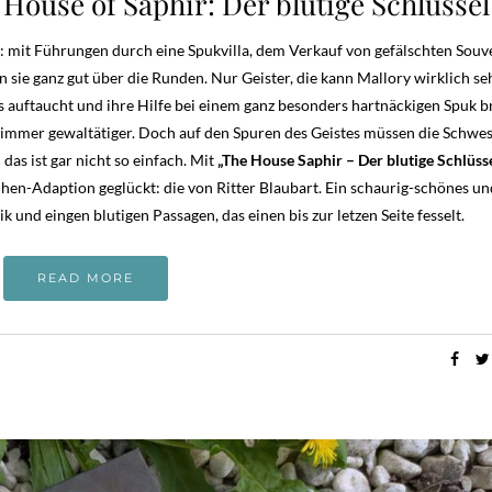
ouse of Saphir: Der blutige Schlüssel
: mit Führungen durch eine Spukvilla, dem Verkauf von gefälschten Souv
ie ganz gut über die Runden. Nur Geister, die kann Mallory wirklich se
s auftaucht und ihre Hilfe bei einem ganz besonders hartnäckigen Spuk b
 immer gewaltätiger. Doch auf den Spuren des Geistes müssen die Schwe
as ist gar nicht so einfach. Mit
„The House Saphir – Der blutige Schlüss
en-Adaption geglückt: die von Ritter Blaubart. Ein schaurig-schönes un
d eingen blutigen Passagen, das einen bis zur letzen Seite fesselt.
READ MORE