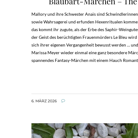
Blaubart-Märchen – The H
Mallory und ihre Schwester Anaïs sind Schwindlerinnen
sowie Wahrsagerei und erfunden Hexenritualen kommen s
das kommt ihr zugute, als der Erbe des Saphir-Weingute
der Geist des berüchtigten Frauenmörders Le Bleu wird
sich ihrer eigenen Vergangenheit bewusst werden … und d
Marissa Meyer wieder einmal eine ganz besondere Märch
spannendes Fantasy-Märchen mit einem Hauch Romantik un
6. MÄRZ 2026