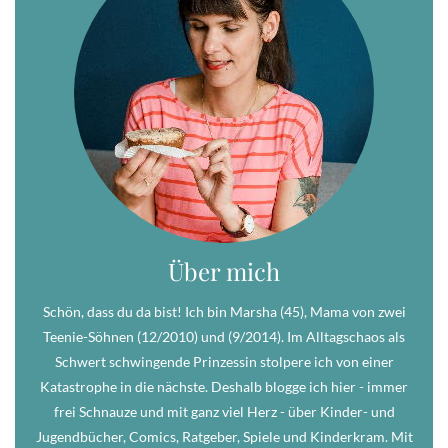
Über mich
Schön, dass du da bist! Ich bin Marsha (45), Mama von zwei
Teenie-Söhnen (12/2010) und (9/2014). Im Alltagschaos als
Schwert schwingende Prinzessin stolpere ich von einer
Katastrophe in die nächste. Deshalb blogge ich hier - immer
frei Schnauze und mit ganz viel Herz - über Kinder- und
Jugendbücher, Comics, Ratgeber, Spiele und Kinderkram. Mit