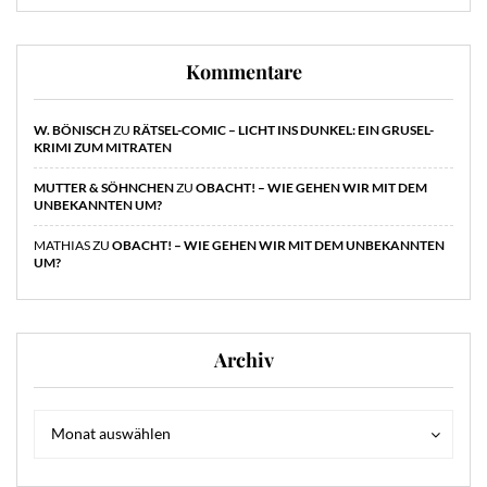
Kommentare
W. BÖNISCH
ZU
RÄTSEL-COMIC – LICHT INS DUNKEL: EIN GRUSEL-
KRIMI ZUM MITRATEN
MUTTER & SÖHNCHEN
ZU
OBACHT! – WIE GEHEN WIR MIT DEM
UNBEKANNTEN UM?
MATHIAS
ZU
OBACHT! – WIE GEHEN WIR MIT DEM UNBEKANNTEN
UM?
Archiv
Archiv
Archiv
Monat auswählen