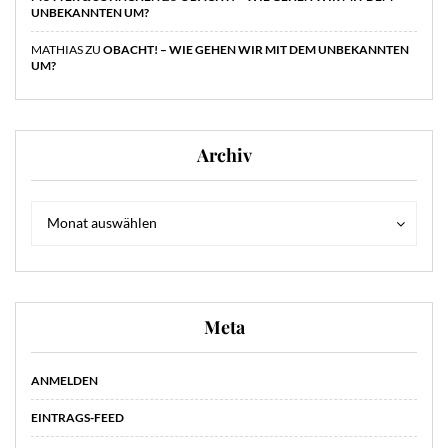
UNBEKANNTEN UM?
MATHIAS
ZU
OBACHT! – WIE GEHEN WIR MIT DEM UNBEKANNTEN
UM?
Archiv
Archiv
Archiv
Monat auswählen
Meta
ANMELDEN
EINTRAGS-FEED