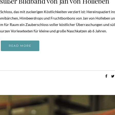
 süßer Bildband von Jan von Holleben
chloss, das mit zuckerigen Köstlichkeiten verziert ist: Hereinspaziert in
Gummibärchen, Himbeerdrops und Fruchtbonbons von Jan von Holleben u
m für Raum ein Zauberschloss voller köstlicher Überraschungen und sü
urzen Vorlesetexten für kleine und große Naschkatzen ab 6 Jahren.
READ MORE