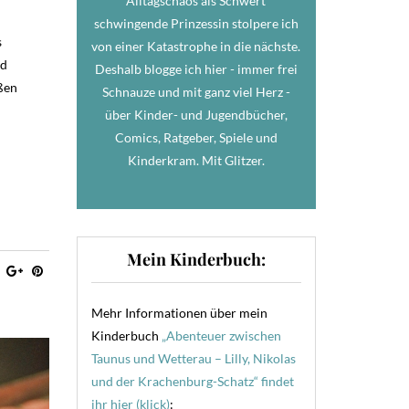
Alltagschaos als Schwert
schwingende Prinzessin stolpere ich
s
von einer Katastrophe in die nächste.
nd
Deshalb blogge ich hier - immer frei
ßen
Schnauze und mit ganz viel Herz -
über Kinder- und Jugendbücher,
Comics, Ratgeber, Spiele und
Kinderkram. Mit Glitzer.
Mein Kinderbuch:
Mehr Informationen über mein
Kinderbuch
„Abenteuer zwischen
Taunus und Wetterau – Lilly, Nikolas
und der Krachenburg-Schatz“ findet
ihr hier (klick)
: