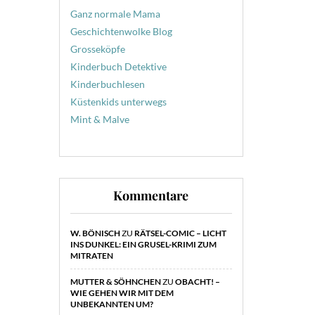
Ganz normale Mama
Geschichtenwolke Blog
Grosseköpfe
Kinderbuch Detektive
Kinderbuchlesen
Küstenkids unterwegs
Mint & Malve
Kommentare
W. BÖNISCH
ZU
RÄTSEL-COMIC – LICHT
INS DUNKEL: EIN GRUSEL-KRIMI ZUM
MITRATEN
MUTTER & SÖHNCHEN
ZU
OBACHT! –
WIE GEHEN WIR MIT DEM
UNBEKANNTEN UM?