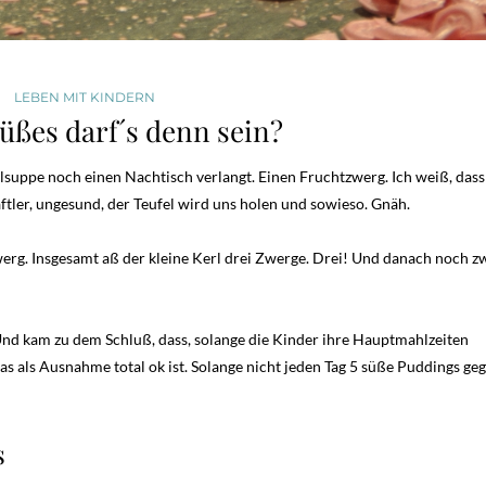
LEBEN MIT KINDERN
Süßes darf´s denn sein?
suppe noch einen Nachtisch verlangt. Einen Fruchtzwerg. Ich weiß, dass 
tler, ungesund, der Teufel wird uns holen und sowieso. Gnäh.
twerg. Insgesamt aß der kleine Kerl drei Zwerge. Drei! Und danach noch z
. Und kam zu dem Schluß, dass, solange die Kinder ihre Hauptmahlzeiten
s als Ausnahme total ok ist. Solange nicht jeden Tag 5 süße Puddings ge
s