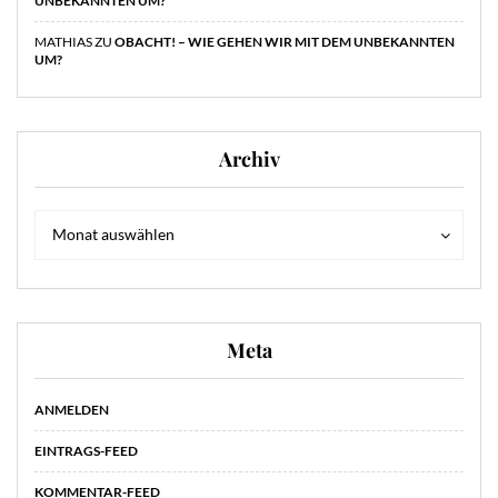
UNBEKANNTEN UM?
MATHIAS
ZU
OBACHT! – WIE GEHEN WIR MIT DEM UNBEKANNTEN
UM?
Archiv
Archiv
Archiv
Monat auswählen
Meta
ANMELDEN
EINTRAGS-FEED
KOMMENTAR-FEED