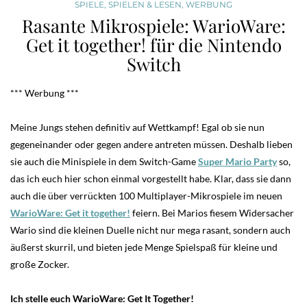
SPIELE
,
SPIELEN & LESEN
,
WERBUNG
Rasante Mikrospiele: WarioWare:
Get it together! für die Nintendo
Switch
*** Werbung ***
Meine Jungs stehen definitiv auf Wettkampf! Egal ob sie nun
gegeneinander oder gegen andere antreten müssen. Deshalb lieben
sie auch die Minispiele in dem Switch-Game
Super Mario Party
so,
das ich euch hier schon einmal vorgestellt habe. Klar, dass sie dann
auch die über verrückten 100 Multiplayer-Mikrospiele im neuen
WarioWare: Get it together!
feiern. Bei Marios fiesem Widersacher
Wario sind die kleinen Duelle nicht nur mega rasant, sondern auch
äußerst skurril, und bieten jede Menge Spielspaß für kleine und
große Zocker.
Ich stelle euch WarioWare: Get It Together!