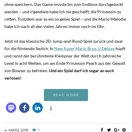
ohne speichern. Das Game musste bis zum Endboss durchgezockt
werden – und irgendwie habe ich nie geschafft, die Prinzessin zu
retten. Trotzdem war es ein so geiles Spiel – und die Mario-Melodie
habe ich nach all den vielen Jahren immer noch im Ohr.
Jetzt ist das klassische 2D-Jump-and-Rund-Spiel zurück und zwar
für die Nintendo Switch. In
New Super Mario Bros. U Deluxe
hüpft
und rennt der berühmteste Klempner der Welt durch zahlreiche
Level in acht Welten, um am Ende Prinzessin Peach aus der Gewalt
von Bowser zu befreien.
Und ein Spiel darf ich sogar an euch
verlosen!
READ MORE
4. MÄRZ 2019
11