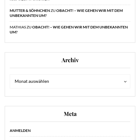
MUTTER & SÖHNCHEN
ZU
OBACHT! – WIE GEHEN WIR MIT DEM
UNBEKANNTEN UM?
MATHIAS
ZU
OBACHT! – WIE GEHEN WIR MIT DEM UNBEKANNTEN
UM?
Archiv
Archiv
Archiv
Monat auswählen
Meta
ANMELDEN