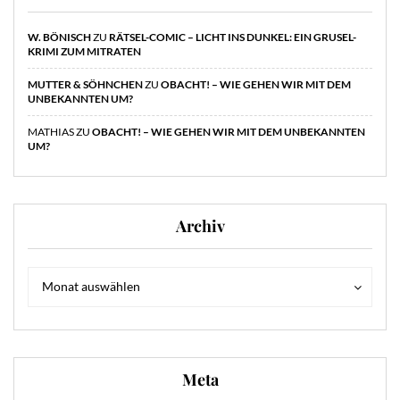
W. BÖNISCH
ZU
RÄTSEL-COMIC – LICHT INS DUNKEL: EIN GRUSEL-
KRIMI ZUM MITRATEN
MUTTER & SÖHNCHEN
ZU
OBACHT! – WIE GEHEN WIR MIT DEM
UNBEKANNTEN UM?
MATHIAS
ZU
OBACHT! – WIE GEHEN WIR MIT DEM UNBEKANNTEN
UM?
Archiv
Archiv
Archiv
Monat auswählen
Meta