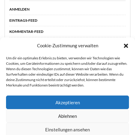
ANMELDEN
EINTRAGS-FEED
KOMMENTAR-FEED
WORDPRESS.ORG
Cookie-Zustimmung verwalten
Um dir ein optimales Erlebnis zu bieten, verwenden wir Technologien wie
Cookies, um Geräteinformationen zu speichern und/oder darauf zuzugreifen.
Wenn du diesen Technologien zustimmst, können wir Daten wie das
Surfverhalten oder eindeutige IDs auf dieser Website verarbeiten. Wenn du
deine Zustimmung nicht erteilst oder zurückziehst, können bestimmte
Merkmale und Funktionen beeinträchtigt werden.
Akzeptieren
STARTSEITE
ÜBER
Sie können die Erfassung Ihrer Daten durch Google Analytics
Ablehnen
MICH
KOOPERATIONEN
IMPRESSUM &
verhindern, indem Sie auf folgenden Link klicken. Es wird ein
DATENSCHUTZ
Opt-Out-Cookie gesetzt, der die Erfassung Ihrer Daten bei
Einstellungen ansehen