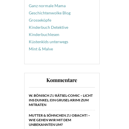
Ganz normale Mama
Geschichtenwolke Blog
Grosseköpfe
Kinderbuch Detektive
Kinderbuchlesen
Küstenkids unterwegs
Mint & Malve
Kommentare
W. BÖNISCH
ZU
RÄTSEL-COMIC – LICHT
INS DUNKEL: EIN GRUSEL-KRIMI ZUM
MITRATEN
MUTTER & SÖHNCHEN
ZU
OBACHT! –
WIE GEHEN WIR MIT DEM
UNBEKANNTEN UM?