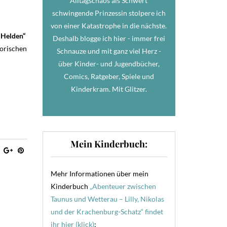
Alltagschaos als Schwert
schwingende Prinzessin stolpere ich
m
von einer Katastrophe in die nächste.
 Helden“
Deshalb blogge ich hier - immer frei
torischen
Schnauze und mit ganz viel Herz -
über Kinder- und Jugendbücher,
Comics, Ratgeber, Spiele und
Kinderkram. Mit Glitzer.
Mein Kinderbuch:
Mehr Informationen über mein
Kinderbuch
„Abenteuer zwischen
Taunus und Wetterau – Lilly, Nikolas
und der Krachenburg-Schatz“ findet
ihr hier (klick)
: