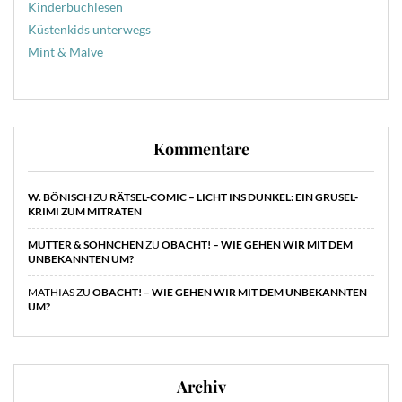
Kinderbuchlesen
Küstenkids unterwegs
Mint & Malve
Kommentare
W. BÖNISCH
ZU
RÄTSEL-COMIC – LICHT INS DUNKEL: EIN GRUSEL-
KRIMI ZUM MITRATEN
MUTTER & SÖHNCHEN
ZU
OBACHT! – WIE GEHEN WIR MIT DEM
UNBEKANNTEN UM?
MATHIAS
ZU
OBACHT! – WIE GEHEN WIR MIT DEM UNBEKANNTEN
UM?
Archiv