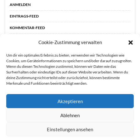
ANMELDEN
EINTRAGS-FEED
KOMMENTAR-FEED
WORDPRESS.ORG
Cookie-Zustimmung verwalten
Um dir ein optimales Erlebnis zu bieten, verwenden wir Technologien wie
Cookies, um Geräteinformationen zu speichern und/oder darauf zuzugreifen.
Wenn du diesen Technologien zustimmst, können wir Daten wie das
Surfverhalten oder eindeutige IDs auf dieser Website verarbeiten. Wenn du
deine Zustimmung nicht erteilst oder zurückziehst, können bestimmte
Merkmale und Funktionen beeinträchtigt werden.
Akzeptieren
STARTSEITE
ÜBER
Sie können die Erfassung Ihrer Daten durch Google Analytics
Ablehnen
MICH
KOOPERATIONEN
IMPRESSUM &
verhindern, indem Sie auf folgenden Link klicken. Es wird ein
DATENSCHUTZ
Opt-Out-Cookie gesetzt, der die Erfassung Ihrer Daten bei
Einstellungen ansehen
zukünftigen Besuchen dieser Website verhindert. Jetzt Google
Copyright 2021 durch Mutter & Söhnchen