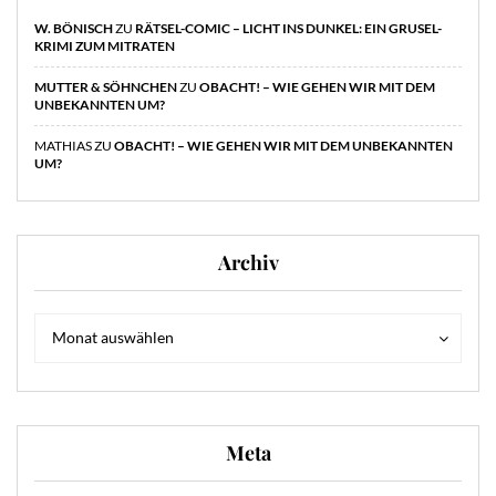
W. BÖNISCH
ZU
RÄTSEL-COMIC – LICHT INS DUNKEL: EIN GRUSEL-
KRIMI ZUM MITRATEN
MUTTER & SÖHNCHEN
ZU
OBACHT! – WIE GEHEN WIR MIT DEM
UNBEKANNTEN UM?
MATHIAS
ZU
OBACHT! – WIE GEHEN WIR MIT DEM UNBEKANNTEN
UM?
Archiv
Archiv
Archiv
Monat auswählen
Meta