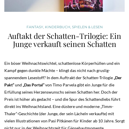
FANTASY
,
KINDERBUCH
,
SPIELEN & LESEN
Auftakt der Schatten-Trilogie: Ein
Junge verkauft seinen Schatten
Ein böser Weihnachtswichtel, schattenlose Körperhüllen und ein
Kampf gegen dunkle Mächte – klingt das nicht nach gruslig-
spannendem Lesestoff? In dem Auftrakt der Schatten-Trilogie
„Der
Pakt“
und
„Das Portal“
von Timo Parvela gibt ein Junge für die
Erfüllung seines Herzenswunschs seinen Schatten her. Doch der
Preis ist höher als gedacht – und die Spur des Schattendiebs führt
direkt ins Weihnachtsland. Eine düstere und moderne „Timm-
Thaler“-Geschichte (der Junge, der sein Lächeln verkaufte) mit
vielen Illustrationen von Pasi Pitkänen für Kinder ab 10 Jahre. Sorgt
nicht nur in der Weihnachtszeit für Gänsehautmomente.