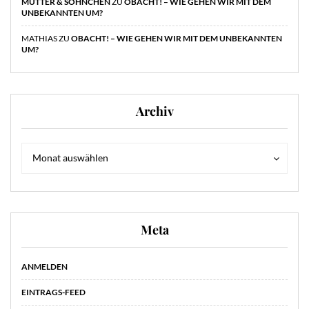
MUTTER & SÖHNCHEN
ZU
OBACHT! – WIE GEHEN WIR MIT DEM
UNBEKANNTEN UM?
MATHIAS
ZU
OBACHT! – WIE GEHEN WIR MIT DEM UNBEKANNTEN
UM?
Archiv
Archiv
Archiv
Monat auswählen
Meta
ANMELDEN
EINTRAGS-FEED