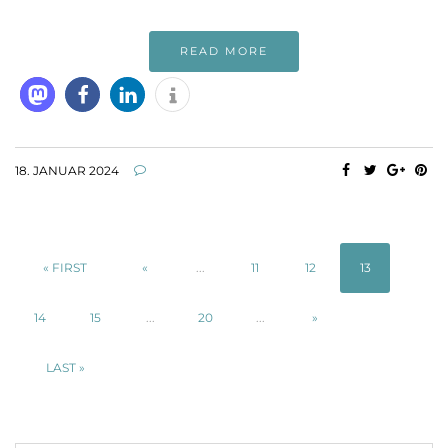
READ MORE
18. JANUAR 2024
« FIRST
«
...
11
12
13
14
15
...
20
...
»
LAST »