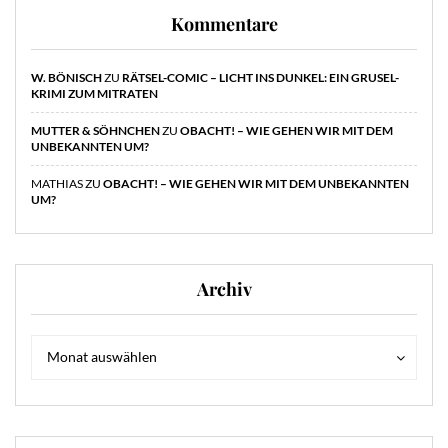
Kommentare
W. BÖNISCH
ZU
RÄTSEL-COMIC – LICHT INS DUNKEL: EIN GRUSEL-
KRIMI ZUM MITRATEN
MUTTER & SÖHNCHEN
ZU
OBACHT! – WIE GEHEN WIR MIT DEM
UNBEKANNTEN UM?
MATHIAS
ZU
OBACHT! – WIE GEHEN WIR MIT DEM UNBEKANNTEN
UM?
Archiv
Archiv
Archiv
Monat auswählen