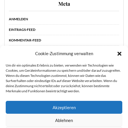
Meta
ANMELDEN
EINTRAGS-FEED
KOMMENTAR-FEED
WORDPRESS.ORG
Cookie-Zustimmung verwalten
Um dir ein optimales Erlebnis zu bieten, verwenden wir Technologien wie
Cookies, um Geräteinformationen zu speichern und/oder darauf zuzugreifen.
Wenn du diesen Technologien zustimmst, können wir Daten wie das
Surfverhalten oder eindeutige IDs auf dieser Website verarbeiten. Wenn du
deine Zustimmung nicht erteilst oder zurückziehst, können bestimmte
Merkmale und Funktionen beeinträchtigt werden.
Akzeptieren
STARTSEITE
ÜBER
Sie können die Erfassung Ihrer Daten durch Google Analytics
Ablehnen
MICH
KOOPERATIONEN
IMPRESSUM &
verhindern, indem Sie auf folgenden Link klicken. Es wird ein