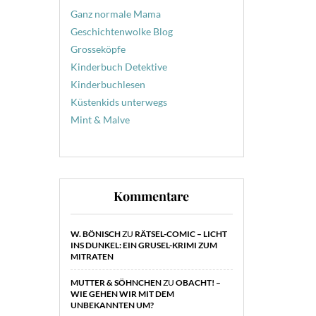
Ganz normale Mama
Geschichtenwolke Blog
Grosseköpfe
Kinderbuch Detektive
Kinderbuchlesen
Küstenkids unterwegs
Mint & Malve
Kommentare
W. BÖNISCH
ZU
RÄTSEL-COMIC – LICHT
INS DUNKEL: EIN GRUSEL-KRIMI ZUM
MITRATEN
MUTTER & SÖHNCHEN
ZU
OBACHT! –
WIE GEHEN WIR MIT DEM
UNBEKANNTEN UM?