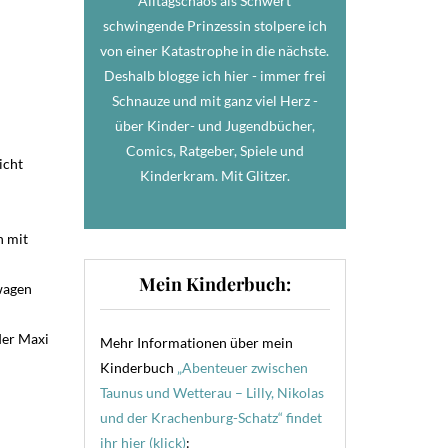
Alltagschaos als Schwert
schwingende Prinzessin stolpere ich
von einer Katastrophe in die nächste.
Deshalb blogge ich hier - immer frei
Schnauze und mit ganz viel Herz -
über Kinder- und Jugendbücher,
Comics, Ratgeber, Spiele und
icht
Kinderkram. Mit Glitzer.
n mit
Mein Kinderbuch:
wagen
der Maxi
Mehr Informationen über mein
Kinderbuch
„Abenteuer zwischen
Taunus und Wetterau – Lilly, Nikolas
und der Krachenburg-Schatz“ findet
ihr hier (klick)
: