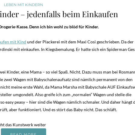
LEBEN MIT KINDERN
Kinder – jedenfalls beim Einkaufen
Drogerie-Kasse. Denn ich bin wohl zu blöd für Kinder.
aufen mit Kind
und der Plackerei mit dem Maxi Cosi geschrieben. Da der
dinski mit einkaufen. In Kiegsbemalung. Er hatte sich ein Spiderman Ges
wei Kinder, eine Mama – so viel Spaß. Nicht. Dazu muss man bei Rosman
 Die zwei Wagen mit Babyschalenaufsatz sind nämlich permanent von den
eh nicht meine erste Wahl, da Mama Marsha mit Babyschale AUF Einkaufs
steller umgondelt. Also greife ich zum „normalen“ Wagen und stelle die
t so easy peasy – hier sind die Wagen nämlich schmaler. Und daher hängt 
rüft, aber funktioniert. Und es stört das Baby nicht. Das schläft.
eht das Kunstwerk weiter
READ MORE