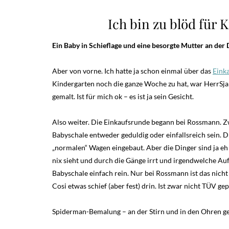
Ich bin zu blöd für 
Ein Baby in Schieflage und eine besorgte Mutter an der 
Aber von vorne. Ich hatte ja schon einmal über das
Eink
Kindergarten noch die ganze Woche zu hat, war HerrSjar
gemalt. Ist für mich ok – es ist ja sein Gesicht.
Also weiter. Die Einkaufsrunde begann bei Rossmann. Z
Babyschale entweder geduldig oder einfallsreich sein.
„normalen“ Wagen eingebaut. Aber die Dinger sind ja 
nix sieht und durch die Gänge irrt und irgendwelche Auf
Babyschale einfach rein. Nur bei Rossmann ist das nich
Cosi etwas schief (aber fest) drin. Ist zwar nicht TÜV gep
Spiderman-Bemalung – an der Stirn und in den Ohren g