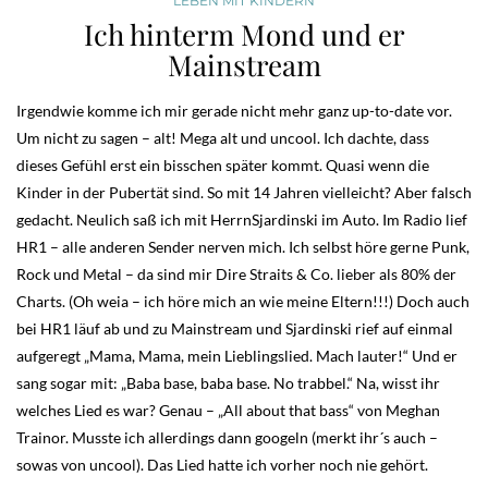
LEBEN MIT KINDERN
Ich hinterm Mond und er
Mainstream
Irgendwie komme ich mir gerade nicht mehr ganz up-to-date vor.
Um nicht zu sagen – alt! Mega alt und uncool. Ich dachte, dass
dieses Gefühl erst ein bisschen später kommt. Quasi wenn die
Kinder in der Pubertät sind. So mit 14 Jahren vielleicht? Aber falsch
gedacht. Neulich saß ich mit HerrnSjardinski im Auto. Im Radio lief
HR1 – alle anderen Sender nerven mich. Ich selbst höre gerne Punk,
Rock und Metal – da sind mir Dire Straits & Co. lieber als 80% der
Charts. (Oh weia – ich höre mich an wie meine Eltern!!!) Doch auch
bei HR1 läuf ab und zu Mainstream und Sjardinski rief auf einmal
aufgeregt „Mama, Mama, mein Lieblingslied. Mach lauter!“ Und er
sang sogar mit: „Baba base, baba base. No trabbel.“ Na, wisst ihr
welches Lied es war? Genau – „All about that bass“ von Meghan
Trainor. Musste ich allerdings dann googeln (merkt ihr´s auch –
sowas von uncool). Das Lied hatte ich vorher noch nie gehört.