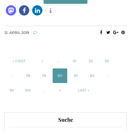
12. APRIL 2019
« FIRST
«
...
10
20
30
...
78
79
80
81
82
...
90
100
...
»
LAST »
Suche