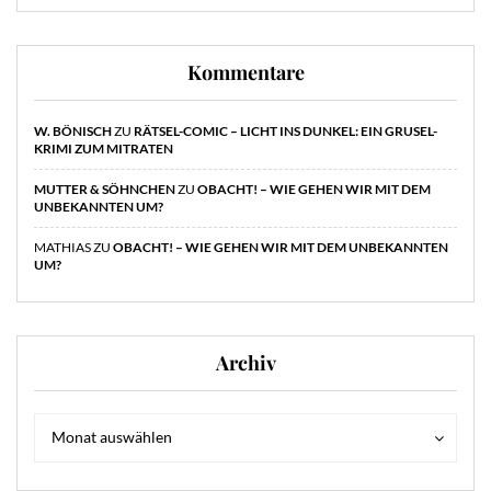
Kommentare
W. BÖNISCH
ZU
RÄTSEL-COMIC – LICHT INS DUNKEL: EIN GRUSEL-
KRIMI ZUM MITRATEN
MUTTER & SÖHNCHEN
ZU
OBACHT! – WIE GEHEN WIR MIT DEM
UNBEKANNTEN UM?
MATHIAS
ZU
OBACHT! – WIE GEHEN WIR MIT DEM UNBEKANNTEN
UM?
Archiv
Archiv
Archiv
Monat auswählen