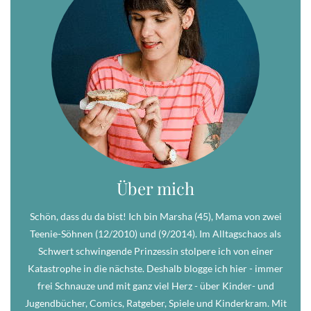
Über mich
Schön, dass du da bist! Ich bin Marsha (45), Mama von zwei
Teenie-Söhnen (12/2010) und (9/2014). Im Alltagschaos als
Schwert schwingende Prinzessin stolpere ich von einer
Katastrophe in die nächste. Deshalb blogge ich hier - immer
frei Schnauze und mit ganz viel Herz - über Kinder- und
Jugendbücher, Comics, Ratgeber, Spiele und Kinderkram. Mit