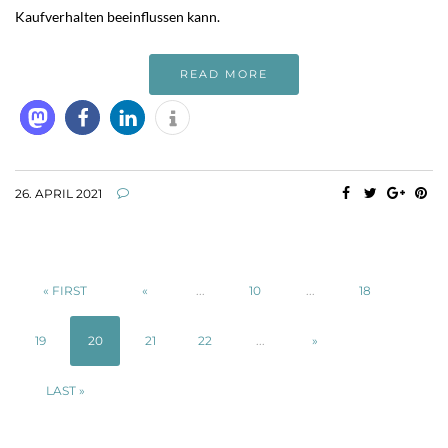
Kaufverhalten beeinflussen kann.
READ MORE
26. APRIL 2021
« FIRST
«
...
10
...
18
19
20
21
22
...
»
LAST »