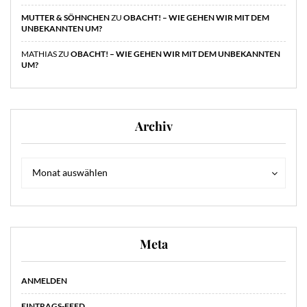
MUTTER & SÖHNCHEN
ZU
OBACHT! – WIE GEHEN WIR MIT DEM
UNBEKANNTEN UM?
MATHIAS
ZU
OBACHT! – WIE GEHEN WIR MIT DEM UNBEKANNTEN
UM?
Archiv
Archiv
Archiv
Monat auswählen
Meta
ANMELDEN
EINTRAGS-FEED