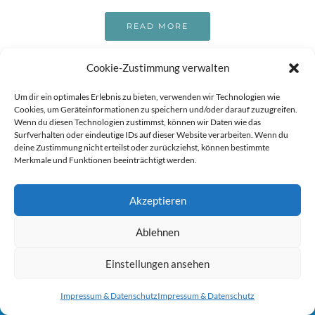
READ MORE
Cookie-Zustimmung verwalten
12. DEZEMBER 2016
9
Um dir ein optimales Erlebnis zu bieten, verwenden wir Technologien wie
Cookies, um Geräteinformationen zu speichern und/oder darauf zuzugreifen.
Wenn du diesen Technologien zustimmst, können wir Daten wie das
Surfverhalten oder eindeutige IDs auf dieser Website verarbeiten. Wenn du
deine Zustimmung nicht erteilst oder zurückziehst, können bestimmte
Merkmale und Funktionen beeinträchtigt werden.
Akzeptieren
Sie können die Erfassung Ihrer Daten durch Google Analytics
Ablehnen
verhindern, indem Sie auf folgenden Link klicken. Es wird ein
Opt-Out-Cookie gesetzt, der die Erfassung Ihrer Daten bei
Einstellungen ansehen
zukünftigen Besuchen dieser Website verhindert. Jetzt Google
Impressum & Datenschutz
Impressum & Datenschutz
Analytics deaktivieren:
Hier klicken um dich auszutragen.