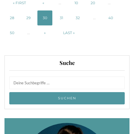
« FIRST
«
...
10
20
...
28
29
30
31
32
...
40
50
...
»
LAST »
Suche