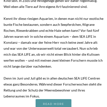
Kind sein. In Zoos und Wildgehege gehen wir daher regelmäßig.
Weil eben alle Tiere auf ihre eigene Art faszinierend sind.
Kennt ihr diese riesigen Aquarien, in denen man nicht nur exotische
bunte Fische bestaunen, sondern auch Seepferdchen, filigrane
Rochen, Riesenkrabben und echte Haie sehen kann? Vor fast fünf
Jahren waren wir in solche einem Aquarium – dem SEA LIFE in
Konstanz – damals war der feine Herr noch keine zwei Jahre alt:
und war von der Unterwasserwelt total verzaubert. Nun schrieb
mich das SEA LIFE an, ob wir nicht einen Blick hinter die Kulissen
werfen wollen – und mit meinen zwei kleinen Forschern musste ich
nicht lange darüber nachdenken.
Denn im Juni und Juli gibt es in allen deutschen SEA LIFE Centren
etwas ganz Besonderes. Während dieser Forscherwochen steht die
Rettung und der Schutz der Meeresbewohner und ihres
Lebensraumes im Fokus.
READ MORE