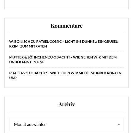
Kommentare
W. BÖNISCH
ZU
RÄTSEL-COMIC – LICHT INS DUNKEL: EIN GRUSEL-
KRIMI ZUM MITRATEN
MUTTER & SÖHNCHEN
ZU
OBACHT! – WIE GEHEN WIR MIT DEM
UNBEKANNTEN UM?
MATHIAS
ZU
OBACHT! – WIE GEHEN WIR MIT DEM UNBEKANNTEN
UM?
Archiv
Archiv
Archiv
Monat auswählen