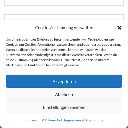
Meta
Cookie-Zustimmung verwalten
ANMELDEN
Um dir ein optimales Erlebnis zu bieten, verwenden wir Technologien wie
Cookies, um Geräteinformationen zu speichern und/oder darauf zuzugreifen.
EINTRAGS-FEED
Wenn du diesen Technologien zustimmst, können wir Daten wie das
Surfverhalten oder eindeutige IDs auf dieser Website verarbeiten. Wenn du
KOMMENTAR-FEED
deine Zustimmung nicht erteilst oder zurückziehst, können bestimmte
Merkmale und Funktionen beeinträchtigt werden.
WORDPRESS.ORG
Akzeptieren
Sie können die Erfassung Ihrer Daten durch Google Analytics
Ablehnen
verhindern, indem Sie auf folgenden Link klicken. Es wird ein
Opt-Out-Cookie gesetzt, der die Erfassung Ihrer Daten bei
Einstellungen ansehen
zukünftigen Besuchen dieser Website verhindert. Jetzt Google
Impressum & Datenschutz
Impressum & Datenschutz
Analytics deaktivieren:
Hier klicken um dich auszutragen.