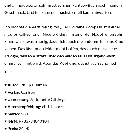
und am Ende sogar sehr mystisch. Ein Fantasy-Buch nach meinem
Geschmack. Und ich kann den nächsten Teil kaum abwarten.
Ich mochte die Verfilmung von „Der Goldene Kompass“ mit einer
gradios kalt-schönen Nicole Kidman in einer der Hauptrollen sehr
– und war etwas traurig, dass nicht auch die anderen Teile ins Kino
kamen. Das lässt mich leider nicht hoffen, dass auch diese neue
Trilogie, dessen Auftakt
Über den wilden Fluss
ist, irgendwann
einmal verfilmt wird. Aber das Kopfkino, das ist auch schon sehr
geil.
♥ Autor:
Philip Pullman
♥ Verlag:
Carlsen
♥
Übersetung:
Antoinette Gittinger
♥
Altersempfehlung:
ab 14 Jahre
♥
Seiten:
560
♥
ISBN:
9783734840104
♥
Preis:
24,- €