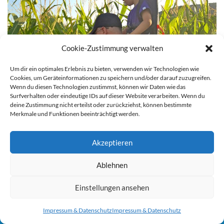
Cookie-Zustimmung verwalten
Um dir ein optimales Erlebnis zu bieten, verwenden wir Technologien wie
Cookies, um Geräteinformationen zu speichern und/oder darauf zuzugreifen.
Wenn du diesen Technologien zustimmst, können wir Daten wie das
Surfverhalten oder eindeutige IDs auf dieser Website verarbeiten. Wenn du
deine Zustimmung nicht erteilst oder zurückziehst, können bestimmte
Merkmale und Funktionen beeinträchtigt werden.
Rätselraten im Labyrinth
Akzeptieren
Abendspaziergänge sind wundervoll, vor allem wenn sie
Sie können die Erfassung Ihrer Daten durch Google Analytics
Ablehnen
abwechslungsreich sind. Im
riesen Mais-Labyrinth
in Charmes-sur-
verhindern, indem Sie auf folgenden Link klicken. Es wird ein
Rhone kann man im Juli und August jeden Freitag Abend bis
Opt-Out-Cookie gesetzt, der die Erfassung Ihrer Daten bei
Einstellungen ansehen
Mitternacht spazieren und die vielen Rätsel, die im Maisfeld
zukünftigen Besuchen dieser Website verhindert. Jetzt Google
versteckt sind, lösen. Wir haben 1,5 Stunden für die Runde
Impressum & Datenschutz
Impressum & Datenschutz
Analytics deaktivieren:
Hier klicken um dich auszutragen.
gebraucht und waren echt fix, aber nur, weil sich der Rabauko