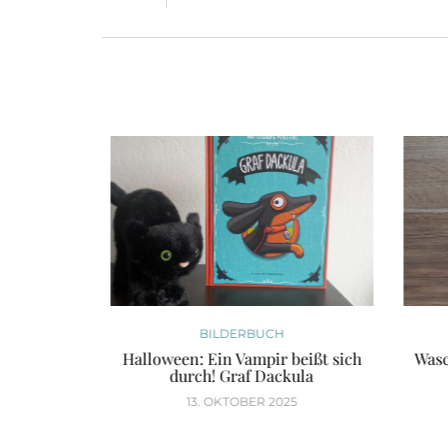
BILDERBUCH
unde ist
Halloween: Ein Vampir beißt sich
Wasch
ll
durch! Graf Dackula
13. OKTOBER 2025