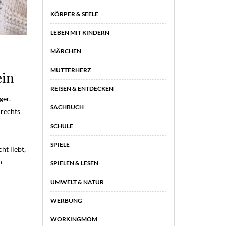
KÖRPER & SEELE
LEBEN MIT KINDERN
MÄRCHEN
MUTTERHERZ
ein
REISEN & ENTDECKEN
ger.
SACHBUCH
 rechts
SCHULE
SPIELE
ht liebt,
h
SPIELEN & LESEN
UMWELT & NATUR
WERBUNG
WORKINGMOM