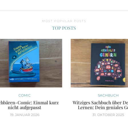
MOST POPULAR POSTS
TOP POSTS
COMIC
SACHBUCH
bären-Comic: Einmal kurz
Witziges Sachbuch über De
nicht aufgepasst
Lernen: Dein geniales Ge
19. JANUAR 2026
31. OKTOBER 2025