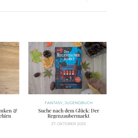
,
FANTASY
JUGENDBUCH
JUG
nken &
Suche nach dem Glück: Der
London-A
hirn
Regenzaubermarkt
D
27. OKTOBER 2025