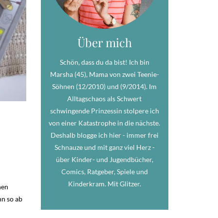
Über mich
Schön, dass du da bist! Ich bin
Marsha (45), Mama von zwei Teenie-
Söhnen (12/2010) und (9/2014). Im
Alltagschaos als Schwert
schwingende Prinzessin stolpere ich
von einer Katastrophe in die nächste.
Deshalb blogge ich hier - immer frei
Schnauze und mit ganz viel Herz -
über Kinder- und Jugendbücher,
Comics, Ratgeber, Spiele und
Kinderkram. Mit Glitzer.
hen
hn so ab